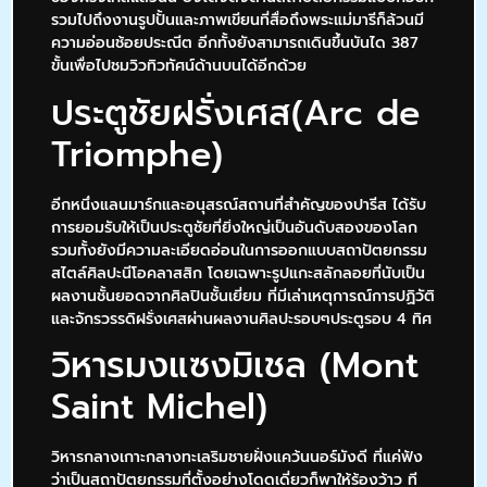
รวมไปถึงงานรูปปั้นและภาพเขียนที่สื่อถึงพระแม่มารีก็ล้วนมี
ความอ่อนช้อยประณีต อีกทั้งยังสามารถเดินขึ้นบันได 387
ขั้นเพื่อไปชมวิวทิวทัศน์ด้านบนได้อีกด้วย
ประตูชัยฝรั่งเศส(Arc de
Triomphe)
อีกหนึ่งแลนมาร์กและอนุสรณ์สถานที่สำคัญของปารีส ได้รับ
การยอมรับให้เป็นประตูชัยที่ยิ่งใหญ่เป็นอันดับสองของโลก
รวมทั้งยังมีความละเอียดอ่อนในการออกแบบสถาปัตยกรรม
สไตล์ศิลปะนีโอคลาสสิก โดยเฉพาะรูปแกะสลักลอยที่นับเป็น
ผลงานชั้นยอดจากศิลปินชั้นเยี่ยม ที่มีเล่าเหตุการณ์การปฏิวัติ
และจักรวรรดิฝรั่งเศสผ่านผลงานศิลปะรอบๆประตูรอบ 4 ทิศ
วิหารมงแซงมิเชล (Mont
Saint Michel)
วิหารกลางเกาะกลางทะเลริมชายฝั่งแคว้นนอร์มังดี ที่แค่ฟัง
ว่าเป็นสถาปัตยกรรมที่ตั้งอย่างโดดเดี่ยวก็พาให้ร้องว้าว ที