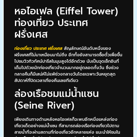
หอไอเฟล (Eiffel Tower)
ท่องเที่ยว ประเทศ
ฝรั่งเศส
ท่องเที่ยว ประเทศ ฝรั่งเศส
สัญลักษณ์อันดับหนึ่งของ
ฝรั่งเศสที่ไม่มาเหมือนมาไม่ถึง อีกทั้งยังสามารถซื้อตั๋วเพื่อขึ้น
ไปชมวิวทิวทัศน์ปารีสในมุมสูงได้อีกด้วย นับเป็นจุดเช็กอินที่
เต็มไปด้วยนักท่องเที่ยวจำนวนมากอยู่ตลอดทั้งวัน ซึ่งช่วง
กลางคืนก็มีเสน่ห์ไม่แพ้ช่วงกลางวันโดยเฉพาะวันหยุดสุด
สัปดาห์ที่ปิดเวลาเที่ยงคืนเลยทีเดียว
ล่องเรือชมแม่น้ำแซน
(Seine River)
เพียงเดินทางด้านหลังหอไอเฟลก็จะพบอีกหนึ่งแหล่งท่อง
เที่ยวเด็ดอย่างแม่น้ำเซน ที่สามารถล่องเรือท่องเที่ยวไปตาม
สายน้ำที่จะผ่านสถานที่ท่องเที่ยวอีกหลายแห่ง แนะนำให้ชมใน