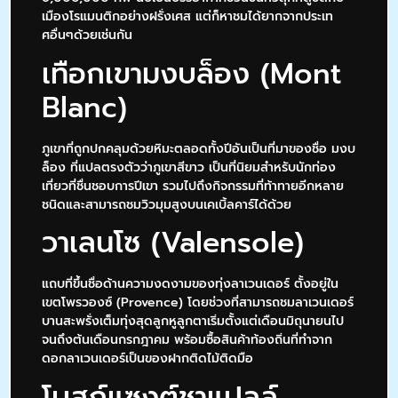
เมืองโรแมนติกอย่างฝรั่งเศส แต่ก็หาชมได้ยากจากประเท
ศอื่นๆด้วยเช่นกัน
เทือกเขามงบล็อง (Mont
Blanc)
ภูเขาที่ถูกปกคลุมด้วยหิมะตลอดทั้งปีอันเป็นที่มาของชื่อ มงบ
ล็อง ที่แปลตรงตัวว่าภูเขาสีขาว เป็นที่นิยมสำหรับนักท่อง
เที่ยวที่ชื่นชอบการปีเขา รวมไปถึงกิจกรรมที่ท้าทายอีกหลาย
ชนิดและสามารถชมวิวมุมสูงบนเคเบิ้ลคาร์ได้ด้วย
วาเลนโซ (Valensole)
แถบที่ขึ้นชื่อด้านความงดงามของทุ่งลาเวนเดอร์ ตั้งอยู่ใน
เขตโพรวองซ์ (Provence) โดยช่วงที่สามารถชมลาเวนเดอร์
บานสะพรั่งเต็มทุ่งสุดลูกหูลูกตาเริ่มตั้งแต่เดือนมิถุนายนไป
จนถึงต้นเดือนกรกฎาคม พร้อมซื้อสินค้าท้องถิ่นที่ทำจาก
ดอกลาเวนเดอร์เป็นของฝากติดไม้ติดมือ
โบสถ์แซงต์ชาแปลล์