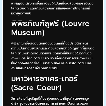
สำคัญยังได้รับการขึ้นทะเบียนให้เป็นหนึ่งในสิ่งมหัศจรรย์ของ
โลกตะวันตก แถมด้วยความคลาสสิกของสถาปัตยกรรมที่
มีอายุกว่าพันปี
พิพิธภัณฑ์ลูฟร์ (Louvre
Museum)
พิพิธภัณฑ์ชื่อดังอันดับหนึ่งของโลกที่ทั้งมีประวัติศาสตร์
ความเป็นมาอันยาวนานและด้วยความกว้างใหญ่มากที่สุดของ
โลก ด้านหน้าโดดเด่นด้วยพีระมิดแก้วที่เป็นหนึ่งในฉากของ
ภาพยนตร์เรื่อง ดาวินชี่โค้ด รวมทั้งยังสามารถชมภาพเขียน
ชื่อดังก้องโลกอย่าง โมนาลิซา ของ เลโอนาร์โด ดาวินชีและ
งานศิลปะทรงคุณค่ามากมายได้ที่นี่
มหาวิหารซาเคร-เกอร์
(Sacre Coeur)
วิหารสีขาวที่ดูบริสุทธิ์ตั้งอยู่บนยอดเขาที่สูงที่สุดของกรุง
ปารีส รูปแบบสถาปัตยกรรมการสร้างสถาปัตยกรรมแบบ