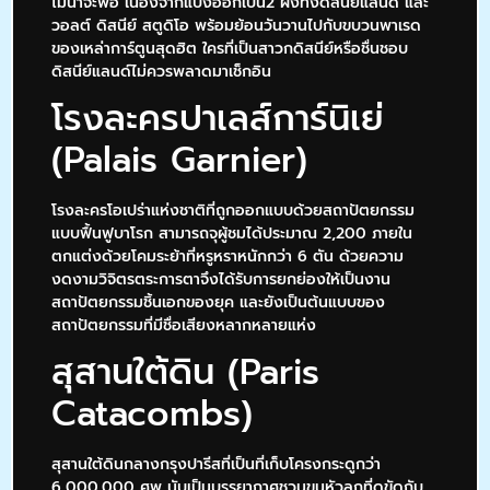
ไม่น่าจะพอ เนื่องจากแบ่งออกเป็น2 ฝั่งทั้งดิสนีย์แลนด์ และ
วอลต์ ดิสนีย์ สตูดิโอ พร้อมย้อนวันวานไปกับขบวนพาเรด
ของเหล่าการ์ตูนสุดฮิต ใครที่เป็นสาวกดิสนีย์หรือชื่นชอบ
ดิสนีย์แลนด์ไม่ควรพลาดมาเช็กอิน
โรงละครปาเลส์การ์นิเย่
(Palais Garnier)
โรงละครโอเปร่าแห่งชาติที่ถูกออกแบบด้วยสถาปัตยกรรม
แบบฟื้นฟูบาโรก สามารถจุผู้ชมได้ประมาณ 2,200 ภายใน
ตกแต่งด้วยโคมระย้าที่หรูหราหนักกว่า 6 ตัน ด้วยความ
งดงามวิจิตรตระการตาจึงได้รับการยกย่องให้เป็นงาน
สถาปัตยกรรมชิ้นเอกของยุค และยังเป็นต้นแบบของ
สถาปัตยกรรมที่มีชื่อเสียงหลากหลายแห่ง
สุสานใต้ดิน (Paris
Catacombs)
สุสานใต้ดินกลางกรุงปารีสที่เป็นที่เก็บโครงกระดูกว่า
6,000,000 ศพ นับเป็นบรรยากาศชวนขนหัวลุกที่ดูขัดกับ