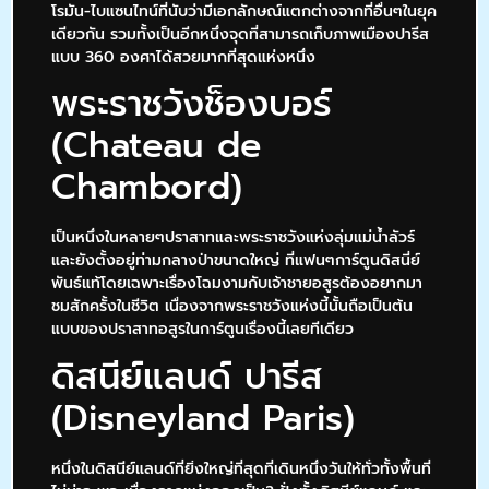
โรมัน-ไบแซนไทน์ที่นับว่ามีเอกลักษณ์แตกต่างจากที่อื่นๆในยุค
เดียวกัน รวมทั้งเป็นอีกหนึ่งจุดที่สามารถเก็บภาพเมืองปารีส
แบบ 360 องศาได้สวยมากที่สุดแห่งหนึ่ง
พระราชวังช็องบอร์
(Chateau de
Chambord)
เป็นหนึ่งในหลายๆปราสาทและพระราชวังแห่งลุ่มแม่น้ำลัวร์
และยังตั้งอยู่ท่ามกลางป่าขนาดใหญ่ ที่แฟนๆการ์ตูนดิสนี่ย์
พันธ์แท้โดยเฉพาะเรื่องโฉมงามกับเจ้าชายอสูรต้องอยากมา
ชมสักครั้งในชีวิต เนื่องจากพระราชวังแห่งนี้นั้นถือเป็นต้น
แบบของปราสาทอสูรในการ์ตูนเรื่องนี้เลยทีเดียว
ดิสนีย์แลนด์ ปารีส
(Disneyland Paris)
หนึ่งในดิสนีย์แลนด์ที่ยิ่งใหญ่ที่สุดที่เดินหนึ่งวันให้ทั่วทั้งพื้นที่